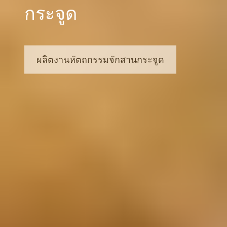
กระจูด
ผลิตงานหัตถกรรมจักสานกระจูด